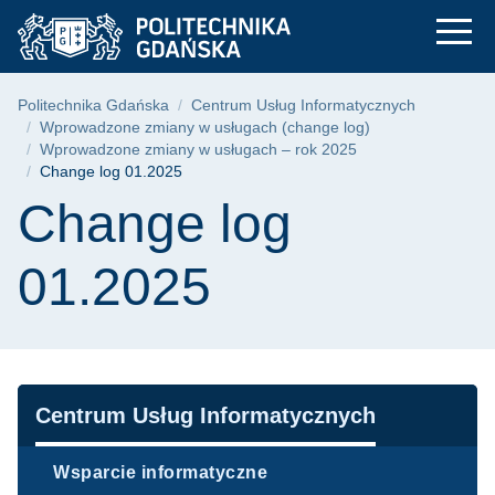
Change log 01.2025 
Przejdź
Przejdź
Przejdź
do
do
do
menu
wyszukiwarki
treści
głównego
Ścieżka nawigacyjna
Politechnika Gdańska
Centrum Usług Informatycznych
Wprowadzone zmiany w usługach (change log)
Wprowadzone zmiany w usługach – rok 2025
Change log 01.2025
Treść strony
Change log
01.2025
Nawigacja
Centrum Usług Informatycznych
Wsparcie informatyczne